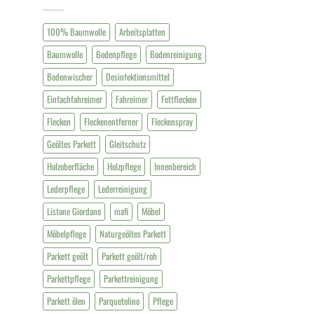
100% Baumwolle
Arbeitsplatten
Baumwolle
Bodenpflege
Bodenreinigung
Bodenwischer
Desinfektionsmittel
Einfachfahreimer
Fahreimer
Fettflecken
Flecken
Fleckenentferner
Fleckenspray
Geöltes Parkett
Gleitschutz
Holzoberfläche
Holzpflege
Innenbereich
Lederpflege
Lederreinigung
Listone Giordano
mafi
Möbel
Möbelpflege
Naturgeöltes Parkett
Parkett geölt
Parkett geölt/roh
Parkettpflege
Parkettreinigung
Parkett ölen
Parquetolino
Pflege