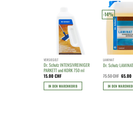
-14%
VERSIEGELT
LAMINAT
Dr. Schutz INTENSIVREINIGER
Dr. Schutz LAMINAT
PARKETT und KORK 750 ml
Ursprün
15.00
CHF
75.50
CHF
65.00
Preis
war:
IN DEN WARENKORB
IN DEN WARENK
75.50 