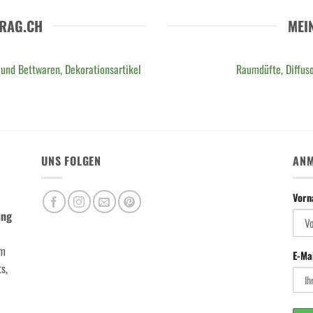
RAG.CH
MEI
 und Bettwaren, Dekorationsartikel
Raumdüfte, Diffuso
UNS FOLGEN
ANM
Vor
ung
m
E-Ma
s,