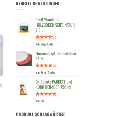
NEUESTE BEWERTUNGEN
Proff Woodcare
HOLZBODEN SEIFE NATUR
2.5 L
Bewertet
von Maya Linsi
mit
4
von 5
Floorconcept Parquetolino
PADS
Bewertet
von Peter Troxler
mit
4
von 5
Dr. Schutz PARKETT und
ER
KORK REINIGER 750 ml
Bewertet
von Pia
mit
5
von
5
PRODUKT SCHLAGWÖRTER