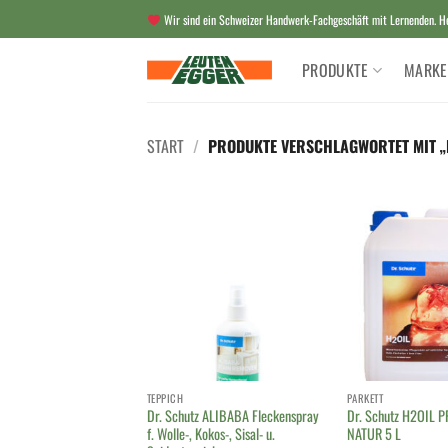
Zum
Wir sind ein Schweizer Handwerk-Fachgeschäft mit Lernenden. Her
Inhalt
springen
PRODUKTE
MARKE
START
/
PRODUKTE VERSCHLAGWORTET MIT „
TEPPICH
PARKETT
Dr. Schutz ALIBABA Fleckenspray
Dr. Schutz H2OIL 
f. Wolle-, Kokos-, Sisal- u.
NATUR 5 L