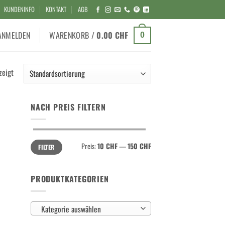
KUNDENINFO
KONTAKT
AGB
ANMELDEN
WARENKORB /
0.00
CHF
0
zeigt
NACH PREIS FILTERN
Min.
Max.
Preis:
10 CHF
—
150 CHF
FILTER
Preis
Preis
PRODUKTKATEGORIEN
Kategorie auswählen