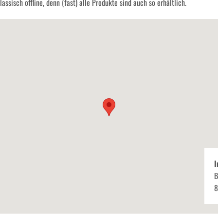
assisch offline, denn (fast) alle Produkte sind auch so erhältlich.
I
B
8