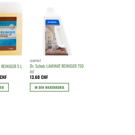
LAMINAT
Dr. Schutz LAMINAT REINIGER 750
 REINIGER 5 L
ml
glicher
Aktueller
CHF
13.60
CHF
Preis
ist:
ORB
IN DEN WARENKORB
CHF
65.00 CHF.