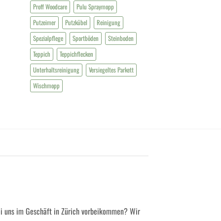
Proff Woodcare
Pulu Spraymopp
Putzeimer
Putzkübel
Reinigung
Spezialpflege
Sportböden
Steinboden
Teppich
Teppichflecken
Unterhaltsreinigung
Versiegeltes Parkett
Wischmopp
ei uns im Geschäft in Zürich vorbeikommen? Wir