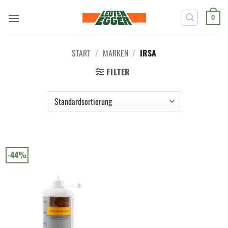
Zum
Inhalt
0
springen
START
/
MARKEN
/
IRSA
FILTER
-44%