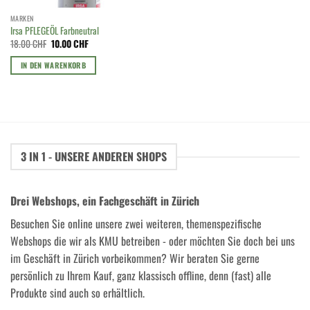
MARKEN
Irsa PFLEGEÖL Farbneutral
Ursprünglicher
Aktueller
18.00
CHF
10.00
CHF
Preis
Preis
war:
ist:
IN DEN WARENKORB
18.00 CHF
10.00 CHF.
3 IN 1 - UNSERE ANDEREN SHOPS
Drei Webshops, ein Fachgeschäft in Zürich
Besuchen Sie online unsere zwei weiteren, themenspezifische
Webshops die wir als KMU betreiben - oder möchten Sie doch bei uns
im Geschäft in Zürich vorbeikommen? Wir beraten Sie gerne
persönlich zu Ihrem Kauf, ganz klassisch offline, denn (fast) alle
Produkte sind auch so erhältlich.