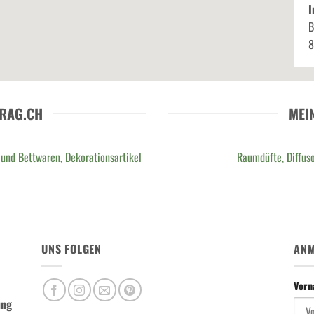
I
B
8
RAG.CH
MEI
 und Bettwaren, Dekorationsartikel
Raumdüfte, Diffuso
UNS FOLGEN
ANM
Vor
ung