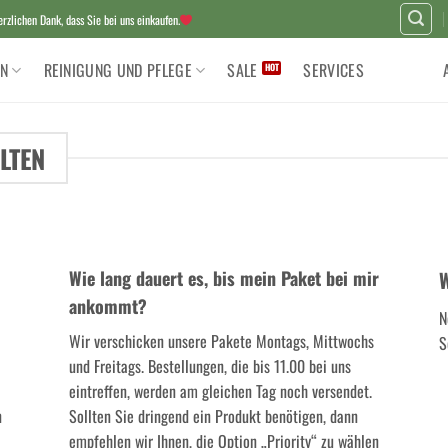
zlichen Dank, dass Sie bei uns einkaufen.
N
REINIGUNG UND PFLEGE
SALE
SERVICES
LTEN
Wie lang dauert es, bis mein Paket bei mir
W
ankommt?
N
Wir verschicken unsere Pakete Montags, Mittwochs
S
und Freitags. Bestellungen, die bis 11.00 bei uns
eintreffen, werden am gleichen Tag noch versendet.
n
Sollten Sie dringend ein Produkt benötigen, dann
empfehlen wir Ihnen, die Option „Priority“ zu wählen