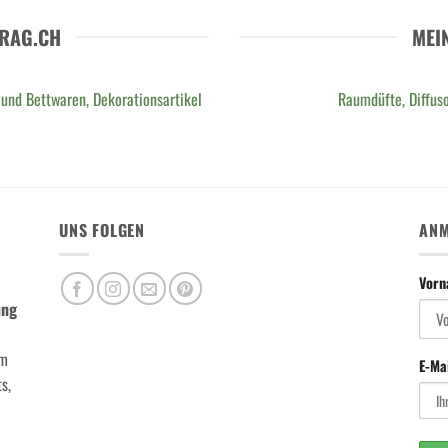
RAG.CH
MEI
 und Bettwaren, Dekorationsartikel
Raumdüfte, Diffuso
UNS FOLGEN
ANM
Vor
ung
m
E-Ma
s,