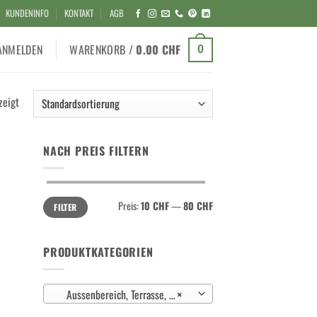
KUNDENINFO
KONTAKT
AGB
ANMELDEN
WARENKORB /
0.00
CHF
0
zeigt
NACH PREIS FILTERN
Min.
Max.
Preis:
10 CHF
—
80 CHF
FILTER
Preis
Preis
PRODUKTKATEGORIEN
Aussenbereich, Terrasse, Holzdeck, Holzrost (8)
×