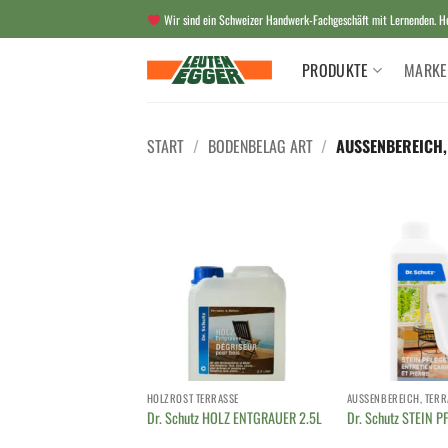
Zum
Wir sind ein Schweizer Handwerk-Fachgeschäft mit Lernenden. Her
Inhalt
springen
PRODUKTE
MARKE
START
/
BODENBELAG ART
/
AUSSENBEREICH,
HOLZROST TERRASSE
Dr. Schutz HOLZ ENTGRAUER 2.5L
Dr. Schutz STEIN P