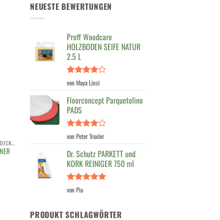
NEUESTE BEWERTUNGEN
Proff Woodcare
HOLZBODEN SEIFE NATUR
2.5 L
Bewertet
von Maya Linsi
mit
4
von 5
Floorconcept Parquetolino
PADS
Bewertet
von Peter Troxler
mit
4
AUSSENBEREICH, TERRASSE, HOLZDECK, HOLZROST
ANER
von 5
Dr. Schutz PARKETT und
KORK REINIGER 750 ml
Bewertet
von Pia
mit
5
von
5
PRODUKT SCHLAGWÖRTER