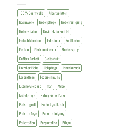
100% Baumwolle
Arbeitsplatten
Baumwolle
Bodenpflege
Bodenreinigung
Bodenwischer
Desinfektionsmittel
Einfachfahreimer
Fahreimer
Fettflecken
Flecken
Fleckenentferner
Fleckenspray
Geöltes Parkett
Gleitschutz
Holzoberfläche
Holzpflege
Innenbereich
Lederpflege
Lederreinigung
Listone Giordano
mafi
Möbel
Möbelpflege
Naturgeöltes Parkett
Parkett geölt
Parkett geölt/roh
Parkettpflege
Parkettreinigung
Parkett ölen
Parquetolino
Pflege