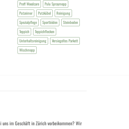
Proff Woodcare
Pulu Spraymopp
Putzeimer
Putzkübel
Reinigung
Spezialpflege
Sportböden
Steinboden
Teppich
Teppichflecken
Unterhaltsreinigung
Versiegeltes Parkett
Wischmopp
ei uns im Geschäft in Zürich vorbeikommen? Wir