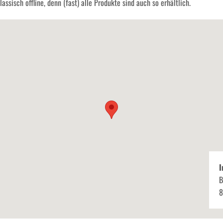
assisch offline, denn (fast) alle Produkte sind auch so erhältlich.
I
B
8