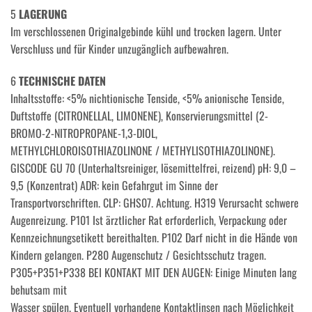
5
LAGERUNG
Im verschlossenen Originalgebinde kühl und trocken lagern. Unter
Verschluss und für Kinder unzugänglich aufbewahren.
6
TECHNISCHE DATEN
Inhaltsstoffe: <5% nichtionische Tenside, <5% anionische Tenside,
Duftstoffe (CITRONELLAL, LIMONENE), Konservierungsmittel (2-
BROMO-2-NITROPROPANE-1,3-DIOL,
METHYLCHLOROISOTHIAZOLINONE / METHYLISOTHIAZOLINONE).
GISCODE GU 70 (Unterhaltsreiniger, lösemittelfrei, reizend) pH: 9,0 –
9,5 (Konzentrat) ADR: kein Gefahrgut im Sinne der
Transportvorschriften. CLP: GHS07. Achtung. H319 Verursacht schwere
Augenreizung. P101 Ist ärztlicher Rat erforderlich, Verpackung oder
Kennzeichnungsetikett bereithalten. P102 Darf nicht in die Hände von
Kindern gelangen. P280 Augenschutz / Gesichtsschutz tragen.
P305+P351+P338 BEI KONTAKT MIT DEN AUGEN: Einige Minuten lang
behutsam mit
Wasser spülen. Eventuell vorhandene Kontaktlinsen nach Möglichkeit