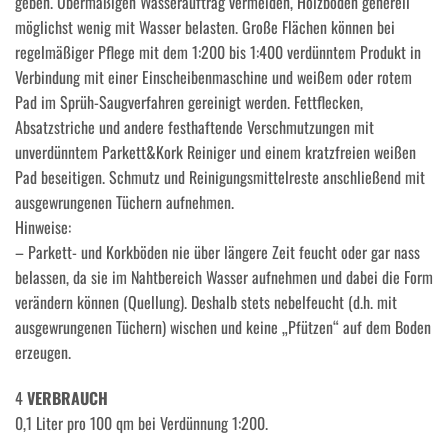
geben. Übermäßigen Wasserauftrag vermeiden, Holzböden generell
möglichst wenig mit Wasser belasten. Große Flächen können bei
regelmäßiger Pflege mit dem 1:200 bis 1:400 verdünntem Produkt in
Verbindung mit einer Einscheibenmaschine und weißem oder rotem
Pad im Sprüh-Saugverfahren gereinigt werden. Fettflecken,
Absatzstriche und andere festhaftende Verschmutzungen mit
unverdünntem Parkett&Kork Reiniger und einem kratzfreien weißen
Pad beseitigen. Schmutz und Reinigungsmittelreste anschließend mit
ausgewrungenen Tüchern aufnehmen.
Hinweise:
– Parkett- und Korkböden nie über längere Zeit feucht oder gar nass
belassen, da sie im Nahtbereich Wasser aufnehmen und dabei die Form
verändern können (Quellung). Deshalb stets nebelfeucht (d.h. mit
ausgewrungenen Tüchern) wischen und keine „Pfützen“ auf dem Boden
erzeugen.
4
VERBRAUCH
0,1 Liter pro 100 qm bei Verdünnung 1:200.