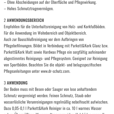
– Ohne Abscheidungen auf der Oberfläche und Pflegewirkung.
– Hohes Schmutztragevermögen.
2
ANWENDUNGSBEREICH
Empfohlen für die Unterhaltsreinigung von Holz- und Korkfußböden.
Für die Anwendung im Wohnbereich und Objektbereich.
Auch zur Bauschlußreinigung vor dem Aufbringen von
Pflegebefilmungen. Bildet in Verbindung mit Parkett&Kork Glanz bzw.
Parkett&Kork Matt sowie Hardwax Pflege ein sorgfältig aufeinander
abgestimmtes Reinigungs- und Pflegesystem. Geeignet zur Reinigung
von Sportböden. Beachten Sie die objekt- und belagsspezifischen
Pflegeanleitungen unter www.dr-schutz.com.
3
ANWENDUNG
Der Boden muss mit Besen oder Sauger von lose anhaftendem
Schmutz vorgereinigt werden. Feinen Schmutz, Staub oder
wasserlösliche Verunreinigungen regelmäßig nebelfeucht aufwischen.
Dazu 0,05-0,1 l Parkett&Kork Reiniger in ca. 10 l warmes Wasser