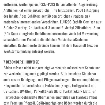
entfernen. Weiter spülen. P337+P313 Bei anhaltender Augenreizung:
Ärztlichen Rat einholen/ärztliche Hilfe hinzuziehen. P501 Entsorgung
des Inhalts / des Behälters gemäß den örtlichen / regionalen /
nationalen/internationalen Vorschriften. EUH208 Enthält Gemisch aus:
5-Chlor-2-methyl-2H-isothiazol-3-on und 2-Methyl-2Hisothiazol-3-on
(3:1). Kann allergische Reaktionen hervorrufen. Auch bei Verwendung
schadstoffarmer Produkte die üblichen Vorsichtsmaßnahmen
einhalten. Restentleerte Gebinde können mit dem Hausmüll bzw. der
Wertstoffsammlung entsorgt werden.
7
BESONDERE HINWEISE
Böden müssen nicht nur gereinigt werden, sie müssen zum Schutz und
zur Werterhaltung auch gepflegt werden. Bitte beachten Sie hierzu
auch unsere Reinigungs- und Pflegeanweisungen. Unsere empfohlenen
Pflegemittel für beschichtete Holzböden (Siegel, Fertigparkett mit
UV-Lacken, UV-Ölen): Parkett&Kork Glanz, Parkett&Kork Matt. Für
Hartwachsöl-behandelte Oberflächen empfehlen wir Hardwax Pflege
bzw. Premium Pflegeöl. Geölt-imprägnierte Böden werden durch die