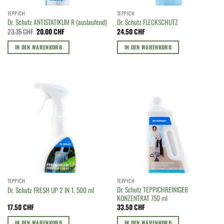
TEPPICH
TEPPICH
Dr. Schutz ANTISTATIKUM R (auslaufend)
Dr. Schutz FLECKSCHUTZ
Ursprünglicher
Aktueller
23.35
CHF
20.00
CHF
24.50
CHF
Preis
Preis
war:
ist:
IN DEN WARENKORB
IN DEN WARENKORB
23.35 CHF
20.00 CHF.
TEPPICH
TEPPICH
Dr. Schutz TEPPICHREINIGER
Dr. Schutz FRESH UP 2 IN 1, 500 ml
KONZENTRAT 750 ml
17.50
CHF
33.50
CHF
IN DEN WARENKORB
IN DEN WARENKORB