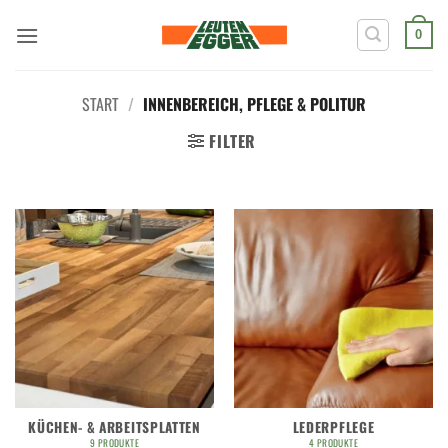
Zum
Inhalt
0
springen
START
/
INNENBEREICH, PFLEGE & POLITUR
FILTER
KÜCHEN- & ARBEITSPLATTEN
LEDERPFLEGE
9 PRODUKTE
4 PRODUKTE