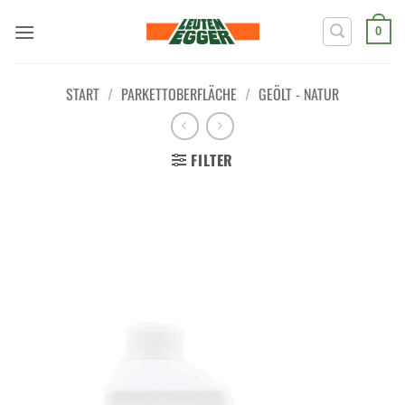
Zum
Inhalt
0
springen
START
/
PARKETTOBERFLÄCHE
/
GEÖLT - NATUR
FILTER