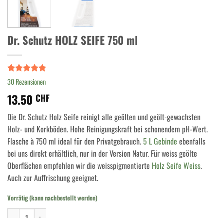
Dr. Schutz HOLZ SEIFE 750 ml
Bewertet
30
30
Rezensionen
mit
4.80
13.50
von 5,
CHF
basierend
auf
Die Dr. Schutz Holz Seife reinigt alle geölten und geölt-gewachsten
Kundenbewertungen
Holz- und Korkböden. Hohe Reinigungskraft bei schonendem pH-Wert.
Flasche à 750 ml ideal für den Privatgebrauch.
5 L Gebinde
ebenfalls
bei uns direkt erhältlich, nur in der Version Natur. Für weiss geölte
Oberflächen empfehlen wir die weisspigmentierte
Holz Seife Weiss
.
Auch zur Auffrischung geeignet.
Vorrätig (kann nachbestellt werden)
Dr. Schutz HOLZ SEIFE 750 ml Menge