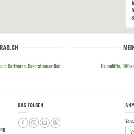
I
B
8
RAG.CH
MEI
 und Bettwaren, Dekorationsartikel
Raumdüfte, Diffuso
UNS FOLGEN
ANM
Vor
ung