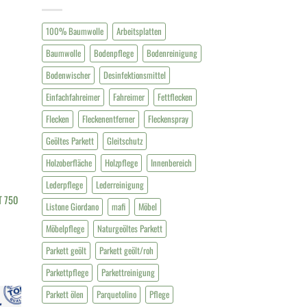
100% Baumwolle
Arbeitsplatten
Baumwolle
Bodenpflege
Bodenreinigung
Bodenwischer
Desinfektionsmittel
Einfachfahreimer
Fahreimer
Fettflecken
Flecken
Fleckenentferner
Fleckenspray
Geöltes Parkett
Gleitschutz
Holzoberfläche
Holzpflege
Innenbereich
Lederpflege
Lederreinigung
T 750
Listone Giordano
mafi
Möbel
Möbelpflege
Naturgeöltes Parkett
Parkett geölt
Parkett geölt/roh
Parkettpflege
Parkettreinigung
Parkett ölen
Parquetolino
Pflege