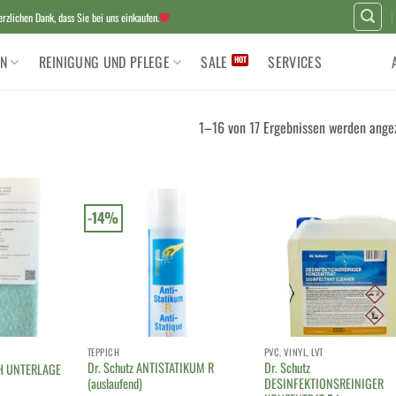
zlichen Dank, dass Sie bei uns einkaufen.
N
REINIGUNG UND PFLEGE
SALE
SERVICES
1–16 von 17 Ergebnissen werden ange
-14%
TEPPICH
PVC, VINYL, LVT
Dr. Schutz ANTISTATIKUM R
Dr. Schutz
CH UNTERLAGE
(auslaufend)
DESINFEKTIONSREINIGER