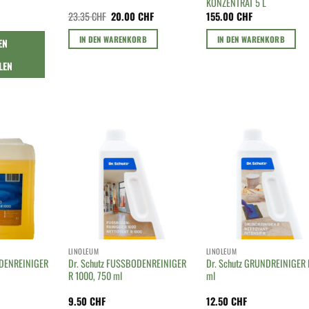
KONZENTRAT 5 L
Ursprünglicher
Aktueller
23.35
CHF
20.00
CHF
155.00
CHF
Preis
Preis
war:
ist:
IN DEN WARENKORB
IN DEN WARENKORB
EN
23.35 CHF
20.00 CHF.
LEN
LINOLEUM
LINOLEUM
ODENREINIGER
Dr. Schutz FUSSBODENREINIGER
Dr. Schutz GRUNDREINIGER 
R 1000, 750 ml
ml
9.50
CHF
12.50
CHF