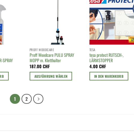
PROFF WOODCARE
TESA
Proff Woodcare PULU SPRAY
tesa protect RUTSCH-,
R-SPRAY
MOPP m. Kletthalter
LÄRMSTOPPER
187.00
CHF
4.00
CHF
ORB
AUSFÜHRUNG WÄHLEN
IN DEN WARENKORB
Dieses
Produkt
weist
1
2
mehrere
Varianten
auf.
Die
Optionen