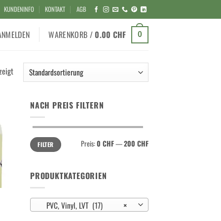
KUNDENINFO
KONTAKT
AGB
ANMELDEN
WARENKORB /
0.00
CHF
0
zeigt
NACH PREIS FILTERN
Min.
Max.
Preis:
0 CHF
—
200 CHF
FILTER
Preis
Preis
PRODUKTKATEGORIEN
PVC, Vinyl, LVT (17)
×