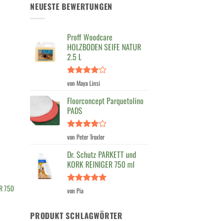
NEUESTE BEWERTUNGEN
Proff Woodcare
HOLZBODEN SEIFE NATUR
2.5 L
Bewertet
von Maya Linsi
mit
4
von 5
Floorconcept Parquetolino
PADS
Bewertet
von Peter Troxler
mit
4
von 5
Dr. Schutz PARKETT und
KORK REINIGER 750 ml
R 750
Bewertet
von Pia
mit
5
von
5
PRODUKT SCHLAGWÖRTER