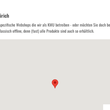
können
auf
ürich
der
Produktseite
spezifische Webshops die wir als KMU betreiben - oder möchten Sie doch b
gewählt
assisch offline, denn (fast) alle Produkte sind auch so erhältlich.
werden