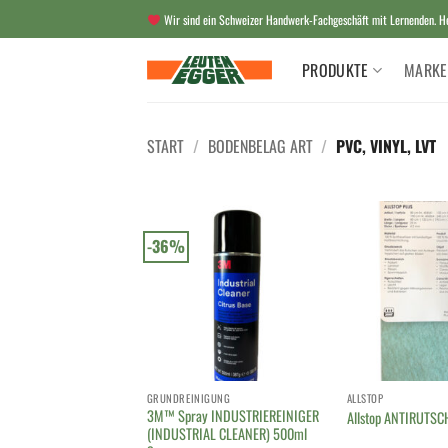
Zum
Wir sind ein Schweizer Handwerk-Fachgeschäft mit Lernenden. Her
Inhalt
springen
PRODUKTE
MARKE
START
/
BODENBELAG ART
/
PVC, VINYL, LVT
-36%
GRUNDREINIGUNG
ALLSTOP
3M™ Spray INDUSTRIEREINIGER
Allstop ANTIRUTS
(INDUSTRIAL CLEANER) 500ml