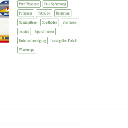
Proff Woodcare
Pulu Spraymopp
Putzeimer
Putzkübel
Reinigung
Spezialpflege
Sportböden
Steinboden
Teppich
Teppichflecken
Unterhaltsreinigung
Versiegeltes Parkett
Wischmopp