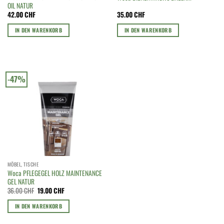
OIL NATUR
42.00
CHF
35.00
CHF
IN DEN WARENKORB
IN DEN WARENKORB
-47%
MÖBEL, TISCHE
Woca PFLEGEGEL HOLZ MAINTENANCE
GEL NATUR
Ursprünglicher
Aktueller
36.00
CHF
19.00
CHF
Preis
Preis
war:
ist:
IN DEN WARENKORB
36.00 CHF
19.00 CHF.