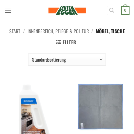
Zum
Inhalt
0
springen
START
/
INNENBEREICH, PFLEGE & POLITUR
/
MÖBEL, TISCHE
FILTER