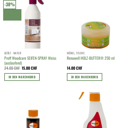
-38%
Auslaufend
GEÖLT - NATUR
MÖBEL, TISCHE
Proff Woodcare SEIFEN-SPRAY Weiss
Renuwell HOLZ-BUTTER® 250 ml
(auslaufend)
Ursprünglicher
Aktueller
24.00
CHF
15.00
CHF
14.00
CHF
Preis
Preis
war:
ist:
IN DEN WARENKORB
IN DEN WARENKORB
24.00 CHF
15.00 CHF.