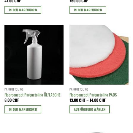
47.00
CHF
760.00
CHF
IN DEN WARENKORB
IN DEN WARENKORB
PARQUETOLINO
PARQUETOLINO
Floorconcept Parquetolino ÖLFLASCHE
Floorconcept Parquetolino PADS
Preisspanne:
8.00
CHF
13.00
CHF
–
14.00
CHF
13.00 CHF
bis
IN DEN WARENKORB
AUSFÜHRUNG WÄHLEN
14.00 CHF
Dieses
Produkt
weist