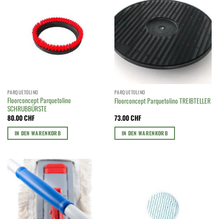
mehrere
Varianten
auf.
Die
Optionen
können
auf
der
Produktseite
PARQUETOLINO
PARQUETOLINO
gewählt
Floorconcept Parquetolino
Floorconcept Parquetolino TREIBTELLER
werden
SCHRUBBÜRSTE
80.00
CHF
73.00
CHF
IN DEN WARENKORB
IN DEN WARENKORB