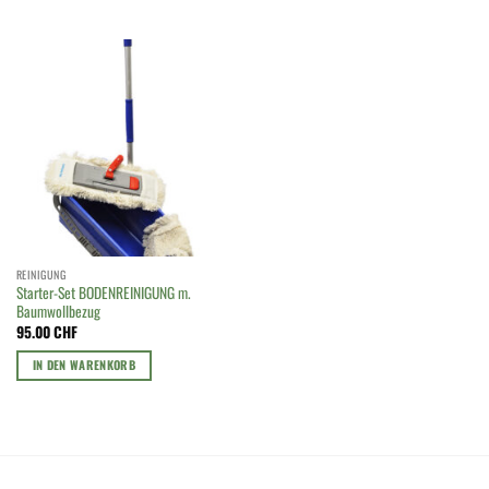
Dieses
Produkt
weist
mehrere
Varianten
auf.
Die
Optionen
können
auf
der
Produktseite
REINIGUNG
gewählt
Starter-Set BODENREINIGUNG m.
werden
Baumwollbezug
95.00
CHF
IN DEN WARENKORB