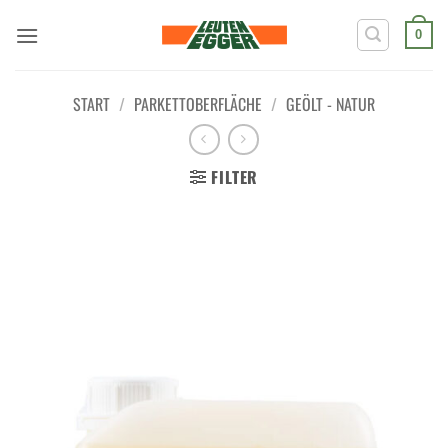
Zum
Inhalt
0
springen
START
/
PARKETTOBERFLÄCHE
/
GEÖLT - NATUR
FILTER