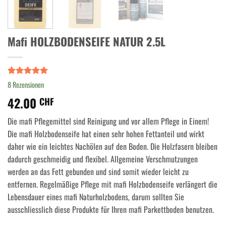
Mafi HOLZBODENSEIFE NATUR 2.5L
Bewertet
8
8
Rezensionen
mit
5.00
42.00
von 5,
CHF
basierend
auf
Die mafi Pflegemittel sind Reinigung und vor allem Pflege in Einem!
Kundenbewertungen
Die mafi Holzbodenseife hat einen sehr hohen Fettanteil und wirkt
daher wie ein leichtes Nachölen auf den Boden. Die Holzfasern bleiben
dadurch geschmeidig und flexibel. Allgemeine Verschmutzungen
werden an das Fett gebunden und sind somit wieder leicht zu
entfernen. Regelmäßige Pflege mit mafi Holzbodenseife verlängert die
Lebensdauer eines mafi Naturholzbodens, darum sollten Sie
ausschliesslich diese Produkte für Ihren mafi Parkettboden benutzen.