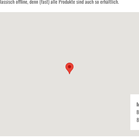
assisch offline, denn (fast) alle Produkte sind auch so erhältlich.
I
B
8