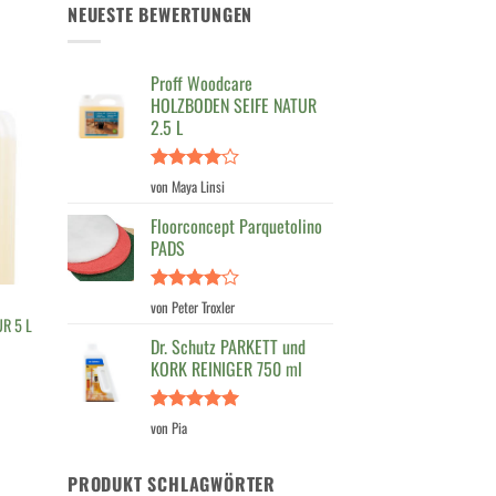
NEUESTE BEWERTUNGEN
Proff Woodcare
HOLZBODEN SEIFE NATUR
2.5 L
Bewertet
von Maya Linsi
mit
4
von 5
Floorconcept Parquetolino
PADS
Bewertet
von Peter Troxler
mit
4
R 5 L
von 5
Dr. Schutz PARKETT und
KORK REINIGER 750 ml
Bewertet
von Pia
mit
5
von
5
PRODUKT SCHLAGWÖRTER