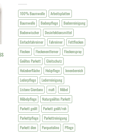
100% Baumwolle
Arbeitsplatten
Baumwolle
Bodenpflege
Bodenreinigung
Bodenwischer
Desinfektionsmittel
Einfachfahreimer
Fahreimer
Fettflecken
Flecken
Fleckenentferner
Fleckenspray
SS
Geöltes Parkett
Gleitschutz
Holzoberfläche
Holzpflege
Innenbereich
Lederpflege
Lederreinigung
Listone Giordano
mafi
Möbel
Möbelpflege
Naturgeöltes Parkett
Parkett geölt
Parkett geölt/roh
Parkettpflege
Parkettreinigung
Parkett ölen
Parquetolino
Pflege