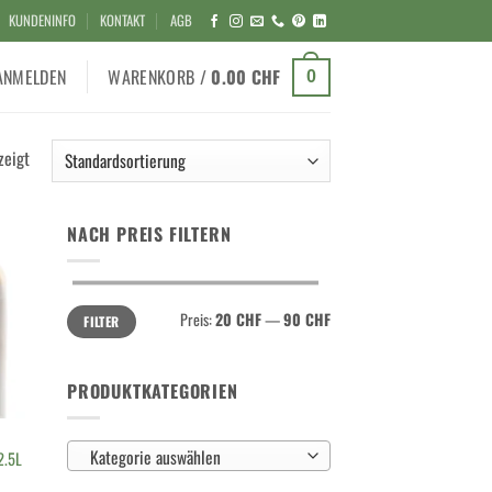
KUNDENINFO
KONTAKT
AGB
ANMELDEN
WARENKORB /
0.00
CHF
0
zeigt
NACH PREIS FILTERN
Min.
Max.
Preis:
20 CHF
—
90 CHF
FILTER
Preis
Preis
PRODUKTKATEGORIEN
Kategorie auswählen
2.5L