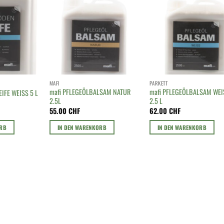
MAFI
PARKETT
mafi PFLEGEÖLBALSAM NATUR
mafi PFLEGEÖLBALSAM WEI
IFE WEISS 5 L
2.5L
2.5 L
55.00
CHF
62.00
CHF
ORB
IN DEN WARENKORB
IN DEN WARENKORB