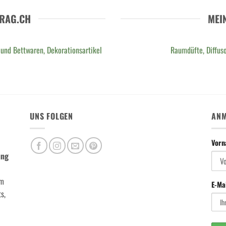
RAG.CH
MEI
 und Bettwaren, Dekorationsartikel
Raumdüfte, Diffuso
UNS FOLGEN
ANM
Vor
ung
m
E-Ma
s,