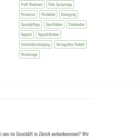
Proff Woodcare
Pulu Spraymopp
Putzeimer
Putzkübel
Reinigung
Spezialpflege
Sportböden
Steinboden
Teppich
Teppichflecken
Unterhaltsreinigung
Versiegeltes Parkett
Wischmopp
ei uns im Geschäft in Zürich vorbeikommen? Wir