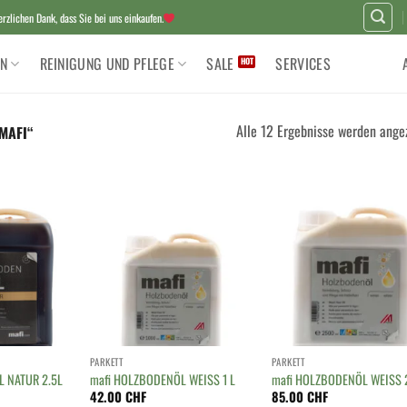
zlichen Dank, dass Sie bei uns einkaufen.
N
REINIGUNG UND PFLEGE
SALE
SERVICES
Alle 12 Ergebnisse werden ange
MAFI“
PARKETT
PARKETT
 NATUR 2.5L
mafi HOLZBODENÖL WEISS 1 L
mafi HOLZBODENÖL WEISS 
42.00
CHF
85.00
CHF