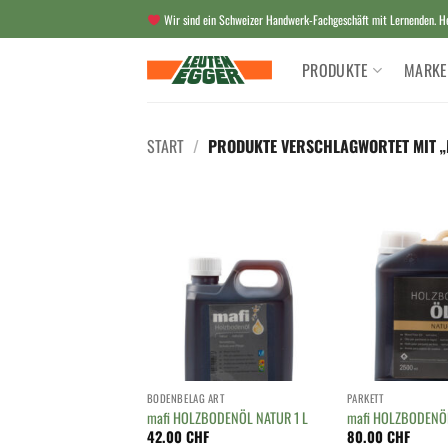
Zum
Wir sind ein Schweizer Handwerk-Fachgeschäft mit Lernenden. Her
Inhalt
springen
PRODUKTE
MARKE
START
/
PRODUKTE VERSCHLAGWORTET MIT „
BODENBELAG ART
PARKETT
mafi HOLZBODENÖL NATUR 1 L
mafi HOLZBODENÖL
42.00
CHF
80.00
CHF