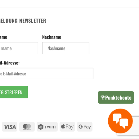
ELDUNG NEWSLETTER
name
Nachname
il-Adresse:
Punktekonto
Visa
MasterCard
Twint
Apple
Google
Pay
Pay