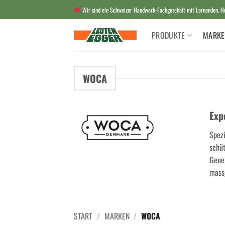
Zum
Wir sind ein Schweizer Handwerk-Fachgeschäft mit Lernenden. Her
Inhalt
springen
PRODUKTE
MARKE
WOCA
Exp
Spezi
schüt
Gener
mass
START
/
MARKEN
/
WOCA