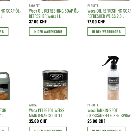
PARKETT
PARKETT
ING SOAP ÖL-
Woca OIL REFRESHING SOAP ÖL-
Woca OIL REFRESHING SOAP
 L
REFRESHER Weiss 1 L
REFRESHER WEISS 2.5 L
37.00
CHF
77.00
CHF
ORB
IN DEN WARENKORB
IN DEN WARENKORB
WOCA
PARKETT
ATUR
Woca PFLEGEÖL WEISS
Woca TANNIN-SPOT
1 L
MAINTENANCE OIL 1 L
GERBSÄUREFLECKEN-SPRAY
35.00
CHF
25.00
CHF
ORB
IN DEN WARENKORB
IN DEN WARENKORB