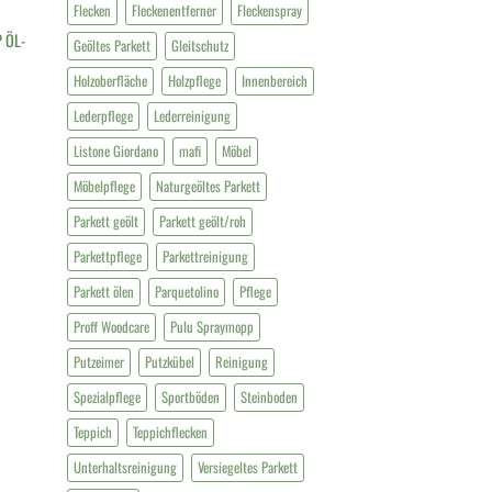
Flecken
Fleckenentferner
Fleckenspray
 ÖL-
Geöltes Parkett
Gleitschutz
Holzoberfläche
Holzpflege
Innenbereich
Lederpflege
Lederreinigung
Listone Giordano
mafi
Möbel
Möbelpflege
Naturgeöltes Parkett
Parkett geölt
Parkett geölt/roh
Parkettpflege
Parkettreinigung
Parkett ölen
Parquetolino
Pflege
Proff Woodcare
Pulu Spraymopp
Putzeimer
Putzkübel
Reinigung
Spezialpflege
Sportböden
Steinboden
Teppich
Teppichflecken
Unterhaltsreinigung
Versiegeltes Parkett