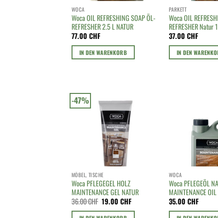
WOCA
PARKETT
Woca OIL REFRESHING SOAP ÖL-
Woca OIL REFRESH
REFRESHER 2.5 L NATUR
REFRESHER Natur 1
77.00
CHF
37.00
CHF
IN DEN WARENKORB
IN DEN WARENK
-47%
MÖBEL, TISCHE
WOCA
Woca PFLEGEGEL HOLZ
Woca PFLEGEÖL N
MAINTENANCE GEL NATUR
MAINTENANCE OIL 
Ursprünglicher
Aktueller
36.00
CHF
19.00
CHF
35.00
CHF
Preis
Preis
war:
ist:
IN DEN WARENKORB
IN DEN WARENK