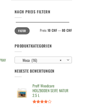
NACH PREIS FILTERN
Min.
Max.
Preis:
10 CHF
—
80 CHF
FILTER
Preis
Preis
PRODUKTKATEGORIEN
Woca (16)
×
PRAY
NEUESTE BEWERTUNGEN
Proff Woodcare
HOLZBODEN SEIFE NATUR
2.5 L