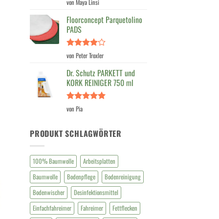
Bewertet
von Maya Linsi
mit
4
von 5
Floorconcept Parquetolino
PADS
Bewertet
von Peter Troxler
mit
4
von 5
Dr. Schutz PARKETT und
KORK REINIGER 750 ml
Bewertet
von Pia
mit
5
von
5
PRODUKT SCHLAGWÖRTER
100% Baumwolle
Arbeitsplatten
Baumwolle
Bodenpflege
Bodenreinigung
Bodenwischer
Desinfektionsmittel
Einfachfahreimer
Fahreimer
Fettflecken