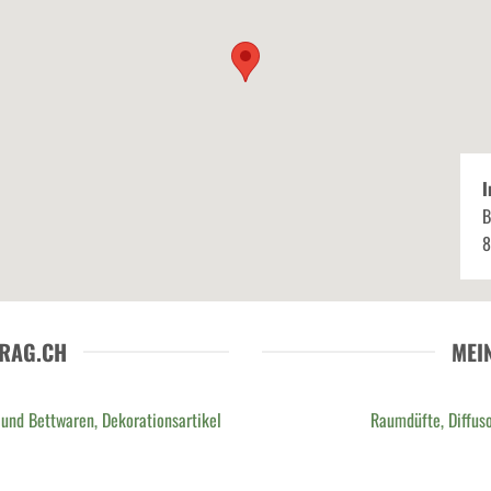
I
B
8
RAG.CH
MEI
 und Bettwaren, Dekorationsartikel
Raumdüfte, Diffuso