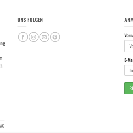
UNS FOLGEN
ANM
Vor
ung
m
E-Ma
s,
 AG