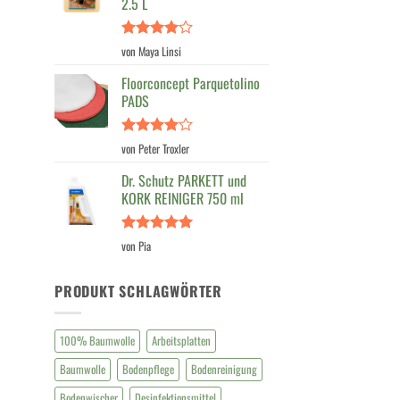
2.5 L
Bewertet
von Maya Linsi
mit
4
von 5
Floorconcept Parquetolino
PADS
Bewertet
von Peter Troxler
mit
4
von 5
Dr. Schutz PARKETT und
KORK REINIGER 750 ml
Bewertet
von Pia
mit
5
von
5
PRODUKT SCHLAGWÖRTER
100% Baumwolle
Arbeitsplatten
Baumwolle
Bodenpflege
Bodenreinigung
Bodenwischer
Desinfektionsmittel