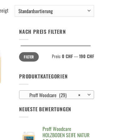
zeigt
NACH PREIS FILTERN
Min.
Max.
Preis:
0 CHF
—
190 CHF
FILTER
Preis
Preis
PRODUKTKATEGORIEN
Proff Woodcare (29)
×
NEUESTE BEWERTUNGEN
Proff Woodcare
HOLZBODEN SEIFE NATUR