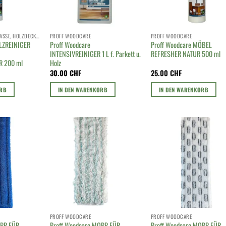
AUSSENBEREICH, TERRASSE, HOLZDECK, HOLZROST
PROFF WOODCARE
PROFF WOODCARE
OLZREINIGER
Proff Woodcare
Proff Woodcare MÖBEL
INTENSIVREINIGER 1 L f. Parkett u.
REFRESHER NATUR 500 ml
R 200 ml
Holz
30.00
CHF
25.00
CHF
ORB
IN DEN WARENKORB
IN DEN WARENKORB
PROFF WOODCARE
PROFF WOODCARE
OPP FÜR
Proff Woodcare MOPP FÜR
Proff Woodcare MOPP FÜR