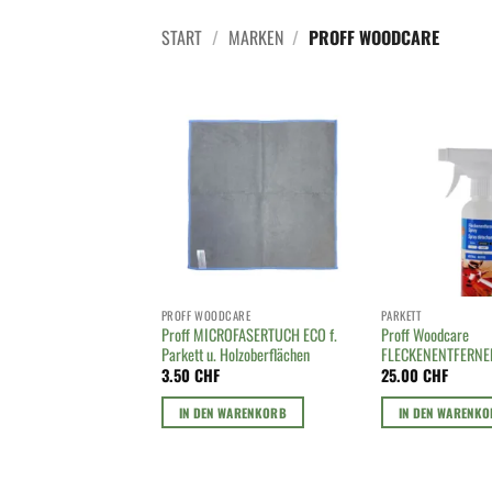
START
/
MARKEN
/
PROFF WOODCARE
PROFF WOODCARE
PARKETT
Proff MICROFASERTUCH ECO f.
Proff Woodcare
Parkett u. Holzoberflächen
FLECKENENTFERNE
3.50
CHF
25.00
CHF
IN DEN WARENKORB
IN DEN WARENK