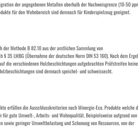
Migration der angegebenen Metallen oberhalb der Nachweisgrenze (10-50 pp
rodukte für den Wohnbereich sind demnach für Kinderspielzeug geeignet.
ch der Methode B 82.10 aus der amtlichen Sammlung von
ch § 35 LMBG (Übernahme der deutschen Norm DIN 53 160). Nach dem Erge
auf die verschiedenen Holzbeschichtungen aufgebrachten Prüfstreifen keine
Holzbeschichtungen sind demnach speichel- und schweissecht.
te erfüllen die Ausschlusskreiterien nach Minergie-Eco. Produkte welche 
n für gute Umwelt-, Arbeits- und Wohnqualität. Beispielsweise aufgrund von
en sowie geringer Umweltbelastung und Schonung von Ressourcen, von der