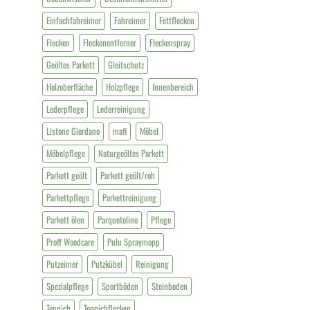
Einfachfahreimer
Fahreimer
Fettflecken
Flecken
Fleckenentferner
Fleckenspray
Geöltes Parkett
Gleitschutz
Holzoberfläche
Holzpflege
Innenbereich
Lederpflege
Lederreinigung
Listone Giordano
mafi
Möbel
Möbelpflege
Naturgeöltes Parkett
Parkett geölt
Parkett geölt/roh
Parkettpflege
Parkettreinigung
Parkett ölen
Parquetolino
Pflege
Proff Woodcare
Pulu Spraymopp
Putzeimer
Putzkübel
Reinigung
Spezialpflege
Sportböden
Steinboden
Teppich
Teppichflecken