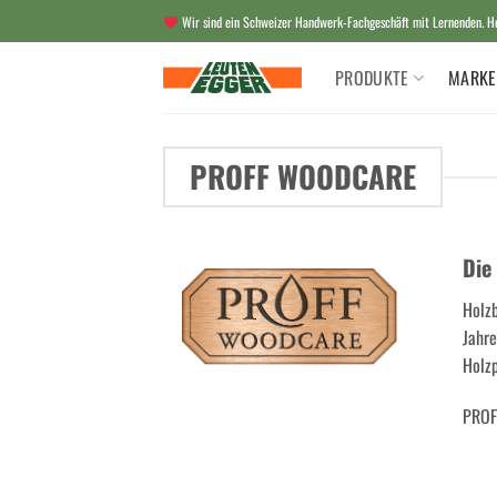
Zum
Wir sind ein Schweizer Handwerk-Fachgeschäft mit Lernenden. Her
Inhalt
springen
PRODUKTE
MARKE
PROFF WOODCARE
Die
Holzb
Jahre
Holzp
PROF