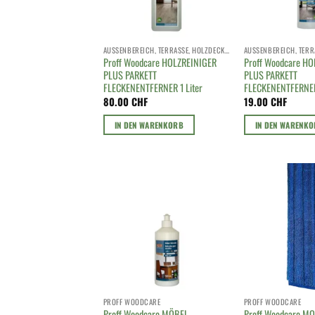
AUSSENBEREICH, TERRASSE, HOLZDECK, HOLZROST
Proff Woodcare HOLZREINIGER
Proff Woodcare H
PLUS PARKETT
PLUS PARKETT
FLECKENENTFERNER 1 Liter
FLECKENENTFERNE
80.00
CHF
19.00
CHF
IN DEN WARENKORB
IN DEN WARENK
PROFF WOODCARE
PROFF WOODCARE
Proff Woodcare MÖBEL
Proff Woodcare M