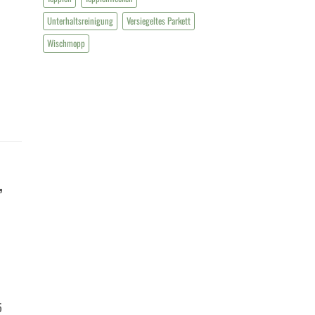
Unterhaltsreinigung
Versiegeltes Parkett
Wischmopp
,
5