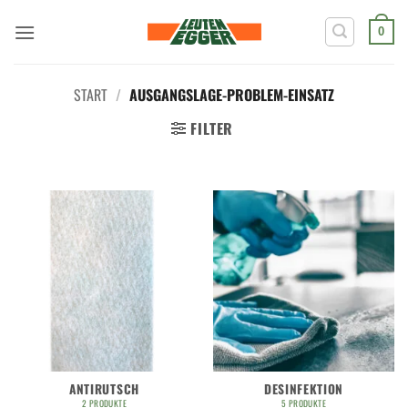
Zum
Inhalt
0
springen
START
/
AUSGANGSLAGE-PROBLEM-EINSATZ
FILTER
ANTIRUTSCH
DESINFEKTION
2 PRODUKTE
5 PRODUKTE