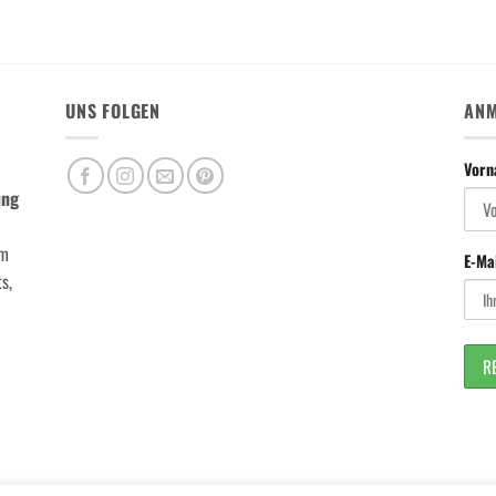
UNS FOLGEN
ANM
Vor
ung
m
E-Ma
s,