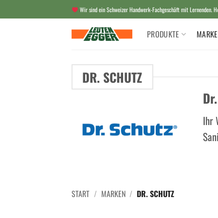
Zum
Wir sind ein Schweizer Handwerk-Fachgeschäft mit Lernenden. Her
Inhalt
springen
PRODUKTE
MARKE
DR. SCHUTZ
Dr
Ihr 
Sani
START
/
MARKEN
/
DR. SCHUTZ