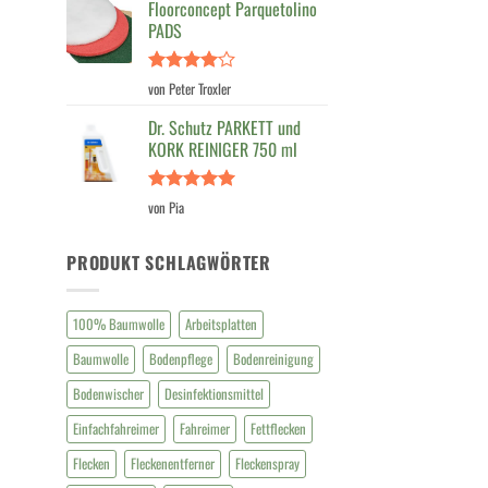
von 5
Floorconcept Parquetolino
PADS
Bewertet
von Peter Troxler
mit
4
von 5
Dr. Schutz PARKETT und
KORK REINIGER 750 ml
Bewertet
von Pia
mit
5
von
5
PRODUKT SCHLAGWÖRTER
100% Baumwolle
Arbeitsplatten
Baumwolle
Bodenpflege
Bodenreinigung
Bodenwischer
Desinfektionsmittel
Einfachfahreimer
Fahreimer
Fettflecken
Flecken
Fleckenentferner
Fleckenspray