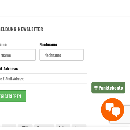
ELDUNG NEWSLETTER
name
Nachname
il-Adresse:
Punktekonto
Visa
MasterCard
Twint
Apple
Google