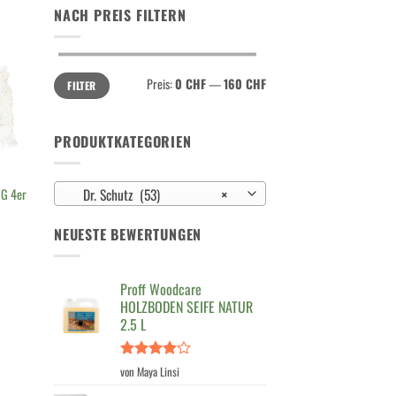
NACH PREIS FILTERN
Min.
Max.
Preis:
0 CHF
—
160 CHF
FILTER
Preis
Preis
PRODUKTKATEGORIEN
Dr. Schutz (53)
×
G 4er
NEUESTE BEWERTUNGEN
Proff Woodcare
HOLZBODEN SEIFE NATUR
2.5 L
Bewertet
von Maya Linsi
mit
4