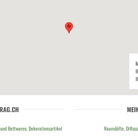
I
B
8
RAG.CH
MEI
 und Bettwaren, Dekorationsartikel
Raumdüfte, Diffuso