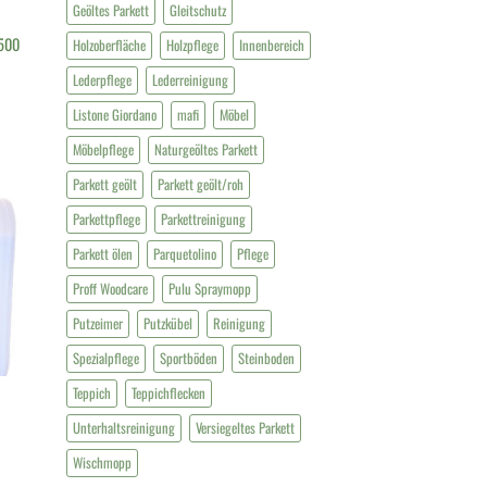
Geöltes Parkett
Gleitschutz
 500
Holzoberfläche
Holzpflege
Innenbereich
Lederpflege
Lederreinigung
Listone Giordano
mafi
Möbel
Möbelpflege
Naturgeöltes Parkett
Parkett geölt
Parkett geölt/roh
Parkettpflege
Parkettreinigung
Parkett ölen
Parquetolino
Pflege
Proff Woodcare
Pulu Spraymopp
Putzeimer
Putzkübel
Reinigung
Spezialpflege
Sportböden
Steinboden
Teppich
Teppichflecken
Unterhaltsreinigung
Versiegeltes Parkett
Wischmopp