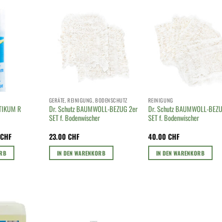
GERÄTE, REINIGUNG, BODENSCHUTZ
REINIGUNG
ATIKUM R
Dr. Schutz BAUMWOLL-BEZUG 2er
Dr. Schutz BAUMWOLL-BEZU
SET f. Bodenwischer
SET f. Bodenwischer
glicher
Aktueller
0
CHF
23.00
CHF
40.00
CHF
Preis
ist:
ORB
IN DEN WARENKORB
IN DEN WARENKORB
CHF
20.00 CHF.