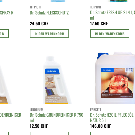
TEPPICH
TEPPICH
Dr. Schutz FRESH UP 2 IN 1,
NSPRAY R
Dr. Schutz FLECKSCHUTZ
ml
24.50
CHF
17.50
CHF
ORB
IN DEN WARENKORB
IN DEN WARENKORB
LINOLEUM
PARKETT
ODENREINIGER
Dr. Schutz GRUNDREINIGER R 750
Dr. Schutz H2OIL PFLEGEÖL
ml
NATUR 5 L
12.50
CHF
146.00
CHF