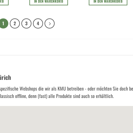
ORB
IN DEN WARENKORB
IN DEN WARENKORB
1
2
3
4
ürich
spezifische Webshops die wir als KMU betreiben - oder möchten Sie doch b
assisch offline, denn (fast) alle Produkte sind auch so erhältlich.