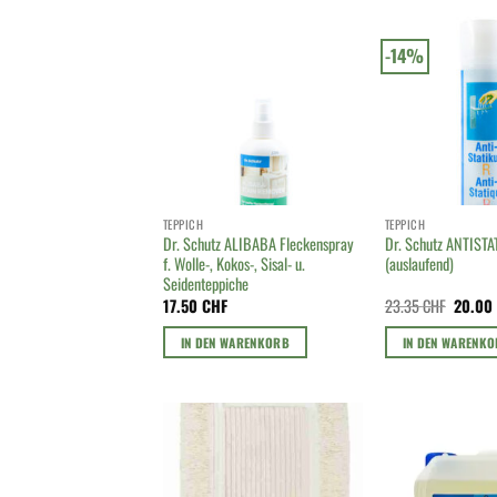
-14%
TEPPICH
TEPPICH
Dr. Schutz ALIBABA Fleckenspray
Dr. Schutz ANTIST
f. Wolle-, Kokos-, Sisal- u.
(auslaufend)
Seidenteppiche
Ursprün
17.50
CHF
23.35
CHF
20.0
Preis
war:
IN DEN WARENKORB
IN DEN WARENK
23.35 