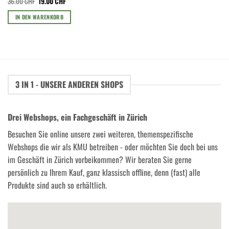
Ursprünglicher
Aktueller
36.00
CHF
19.00
CHF
Preis
Preis
war:
ist:
IN DEN WARENKORB
36.00 CHF
19.00 CHF.
3 IN 1 - UNSERE ANDEREN SHOPS
Drei Webshops, ein Fachgeschäft in Zürich
Besuchen Sie online unsere zwei weiteren, themenspezifische
Webshops die wir als KMU betreiben - oder möchten Sie doch bei uns
im Geschäft in Zürich vorbeikommen? Wir beraten Sie gerne
persönlich zu Ihrem Kauf, ganz klassisch offline, denn (fast) alle
Produkte sind auch so erhältlich.