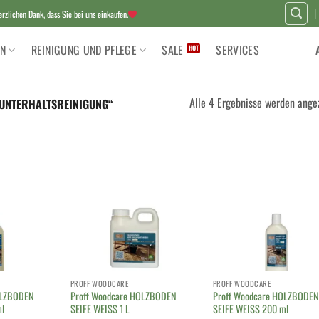
zlichen Dank, dass Sie bei uns einkaufen.
N
REINIGUNG UND PFLEGE
SALE
SERVICES
Alle 4 Ergebnisse werden ange
UNTERHALTSREINIGUNG“
PROFF WOODCARE
PROFF WOODCARE
OLZBODEN
Proff Woodcare HOLZBODEN
Proff Woodcare HOLZBODEN
l
SEIFE WEISS 1 L
SEIFE WEISS 200 ml