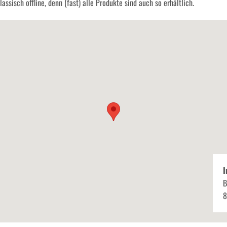
assisch offline, denn (fast) alle Produkte sind auch so erhältlich.
I
B
8