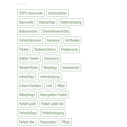
100% Baumwolle
Arbeitsplatten
Baumwolle
Bodenpflege
Bodenreinigung
Bodenwischer
Desinfektionsmittel
Einfachfahreimer
Fahreimer
Fettflecken
Flecken
Fleckenentferner
Fleckenspray
Geöltes Parkett
Gleitschutz
Holzoberfläche
Holzpflege
Innenbereich
Lederpflege
Lederreinigung
Listone Giordano
mafi
Möbel
Möbelpflege
Naturgeöltes Parkett
Parkett geölt
Parkett geölt/roh
Parkettpflege
Parkettreinigung
Parkett ölen
Parquetolino
Pflege