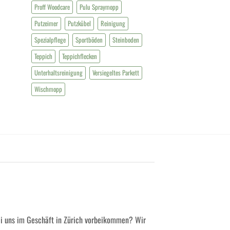
Proff Woodcare
Pulu Spraymopp
Putzeimer
Putzkübel
Reinigung
Spezialpflege
Sportböden
Steinboden
Teppich
Teppichflecken
Unterhaltsreinigung
Versiegeltes Parkett
Wischmopp
ei uns im Geschäft in Zürich vorbeikommen? Wir