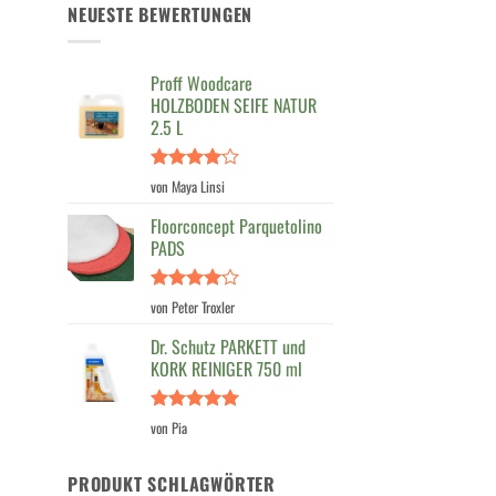
NEUESTE BEWERTUNGEN
Proff Woodcare
HOLZBODEN SEIFE NATUR
2.5 L
Bewertet
von Maya Linsi
mit
4
von 5
Floorconcept Parquetolino
PADS
Bewertet
von Peter Troxler
mit
4
von 5
Dr. Schutz PARKETT und
KORK REINIGER 750 ml
Bewertet
von Pia
mit
5
von
5
PRODUKT SCHLAGWÖRTER