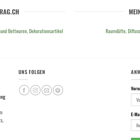
RAG.CH
MEI
 und Bettwaren, Dekorationsartikel
Raumdüfte, Diffuso
UNS FOLGEN
ANM
Vor
ung
m
E-Ma
s,