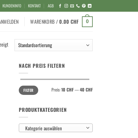
KUNDENINFO
KONTAKT
AGB
ANMELDEN
WARENKORB /
0.00
CHF
0
zeigt
NACH PREIS FILTERN
Min.
Max.
Preis:
10 CHF
—
40 CHF
FILTER
Preis
Preis
PRODUKTKATEGORIEN
Kategorie auswählen