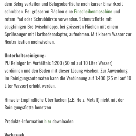
dem Belag verteilen und Belagsoberfläche nach kurzer Einwirkzeit
schrubben. Bei grösseren Flächen eine
Einscheibenmaschine
und
rotem Pad oder Schrubbürste verwenden. Schmutzflotte mit
saugfähigen Breitwischmopps, bei grösseren Flächen mit einem
Sprühsauger mit Hartbodenadapter, aufnehmen. Mit klarem Wasser zur
Neutralisation nachwischen.
Unterhaltsreinigung:
PU Reiniger im Verhältnis 1:200 (50 ml auf 10 Liter Wasser)
verdünnen und den Boden mit dieser Lösung wischen. Zur Anwendung
im Reinigungsautomaten kann die Verdünnung auf 1:400 (25 ml auf 10
Liter Wasser) erhöht werden.
Hinweis: Empfindliche Oberflächen (z.B. Holz, Metall) nicht mit der
Reinigungsflotte benetzen.
Produkte-Information
hier
downloaden.
Verbrauch