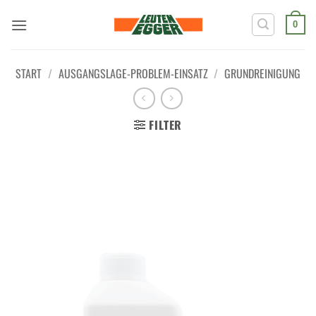
Zum
Inhalt
0
springen
START
/
AUSGANGSLAGE-PROBLEM-EINSATZ
/
GRUNDREINIGUNG
FILTER