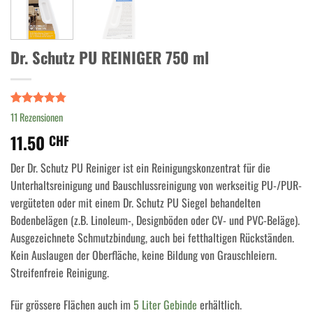
Dr. Schutz PU REINIGER 750 ml
Bewertet
11
11
Rezensionen
mit
4.73
11.50
von 5,
CHF
basierend
auf
Der Dr. Schutz PU Reiniger ist ein Reinigungskonzentrat für die
Kundenbewertungen
Unterhaltsreinigung und Bauschlussreinigung von werkseitig PU-/PUR-
vergüteten oder mit einem Dr. Schutz PU Siegel behandelten
Bodenbelägen (z.B. Linoleum-, Designböden oder CV- und PVC-Beläge).
Ausgezeichnete Schmutzbindung, auch bei fetthaltigen Rückständen.
Kein Auslaugen der Oberfläche, keine Bildung von Grauschleiern.
Streifenfreie Reinigung.
Für grössere Flächen auch im
5 Liter Gebinde
erhältlich.