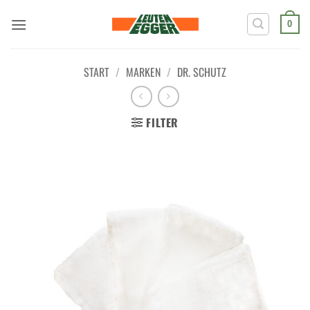
Zum
Inhalt
0
springen
START
/
MARKEN
/
DR. SCHUTZ
FILTER