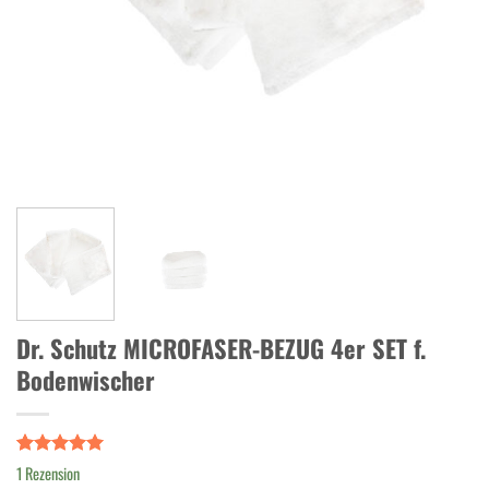
Dr. Schutz MICROFASER-BEZUG 4er SET f.
Bodenwischer
Bewertet
1
1
Rezension
mit
5.00