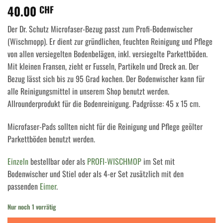
40.00
von 5,
CHF
basierend
auf
Der Dr. Schutz Microfaser-Bezug passt zum Profi-Bodenwischer
Kundenbewertung
(Wischmopp). Er dient zur gründlichen, feuchten Reinigung und Pflege
von allen versiegelten Bodenbelägen, inkl. versiegelte Parkettböden.
Mit kleinen Fransen, zieht er Fusseln, Partikeln und Dreck an. Der
Bezug lässt sich bis zu 95 Grad kochen. Der Bodenwischer kann für
alle Reinigungsmittel in unserem Shop benutzt werden.
Allrounderprodukt für die Bodenreinigung. Padgrösse: 45 x 15 cm.
Microfaser-Pads sollten nicht für die Reinigung und Pflege geölter
Parkettböden benutzt werden.
Einzeln
bestellbar oder als
PROFI-WISCHMOP
im Set mit
Bodenwischer und Stiel oder als 4-er Set zusätzlich mit den
passenden
Eimer
.
Nur noch 1 vorrätig