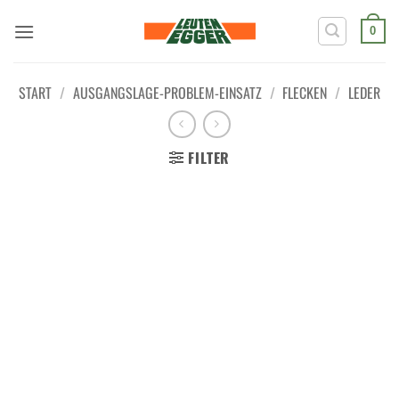
Zum
Inhalt
0
springen
START
/
AUSGANGSLAGE-PROBLEM-EINSATZ
/
FLECKEN
/
LEDER
FILTER