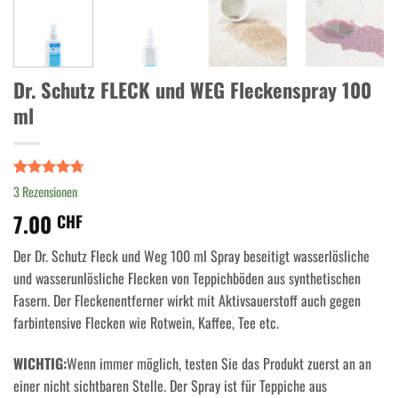
Dr. Schutz FLECK und WEG Fleckenspray 100
ml
Bewertet
3
3
Rezensionen
mit
4.67
7.00
von 5,
CHF
basierend
auf
Der Dr. Schutz Fleck und Weg 100 ml Spray beseitigt wasserlösliche
Kundenbewertungen
und wasserunlösliche Flecken von Teppichböden aus synthetischen
Fasern. Der Fleckenentferner wirkt mit Aktivsauerstoff auch gegen
farbintensive Flecken wie Rotwein, Kaffee, Tee etc.
WICHTIG:
Wenn immer möglich, testen Sie das Produkt zuerst an an
einer nicht sichtbaren Stelle. Der Spray ist für Teppiche aus