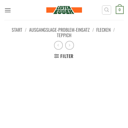
Zum
Inhalt
0
springen
START
/
AUSGANGSLAGE-PROBLEM-EINSATZ
/
FLECKEN
/
TEPPICH
FILTER