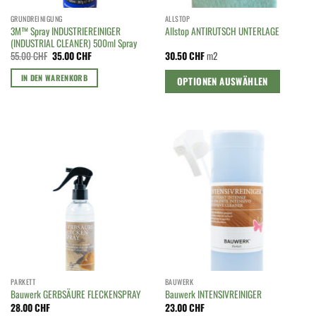
GRUNDREINIGUNG
ALLSTOP
3M™ Spray INDUSTRIEREINIGER
Allstop ANTIRUTSCH UNTERLAGE
(INDUSTRIAL CLEANER) 500ml Spray
Ursprünglicher
Aktueller
55.00
CHF
35.00
CHF
30.50
CHF
m2
Preis
Preis
war:
ist:
IN DEN WARENKORB
OPTIONEN AUSWÄHLEN
55.00 CHF
35.00 CHF.
PARKETT
BAUWERK
Bauwerk GERBSÄURE FLECKENSPRAY
Bauwerk INTENSIVREINIGER
28.00
CHF
23.00
CHF