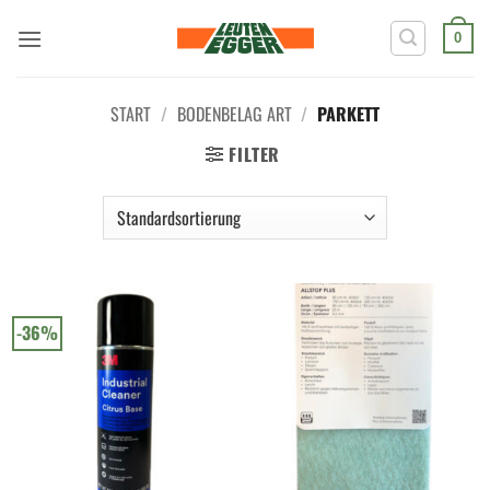
Zum
Inhalt
0
springen
START
/
BODENBELAG ART
/
PARKETT
FILTER
-36%