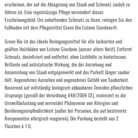
erscheinen, der auf die Ablagerung von Staub und Schmutz zurück zu
führen ist. Eine regelmässige Pflege vermindert dieses
Erscheinungsbild. Um anhaftenden Schmutz zu lösen, reinigen Sie den
Fußboden mit dem Pflegemittel Green Bio Listone Giordano®.
Green Bio ist das ideale Reinigungsmittel für alle lackierten und
geölten Holzböden von Listone Giordano (ausser altem Natif). Entfernt
Schmutz, desinfiziert und entfettet, ohne Lichthöfe zu hinterlassen.
Brillante und antistatische Wirkung, die der Anziehung und
Ansammlung von Staub entgegenwirkt und das Parkett länger sauber
hält. Angenehmes Aussehen und angenehmes Gefühl von Sauberkeit.
Basierend auf vollständig biologisch abbaubaren Tensiden pflanzlichen
Ursprungs (gemäß der Verordnung 648/2004 CE), minimiert es die
Umweltbelastung und vermeidet Phänomene von Allergien und
Berührungsempfindlichkeit (außer bei Personen, die auf bestimmte
Komponenten allergisch reagieren). Die Packung besteht aus 2
Flaschen à 1 lt.