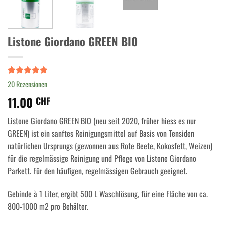
Listone Giordano GREEN BIO
Bewertet
20
20
Rezensionen
mit
4.90
11.00
von 5,
CHF
basierend
auf
Listone Giordano GREEN BIO (neu seit 2020, früher hiess es nur
Kundenbewertungen
GREEN) ist ein sanftes Reinigungsmittel auf Basis von Tensiden
natürlichen Ursprungs (gewonnen aus Rote Beete, Kokosfett, Weizen)
für die regelmässige Reinigung und Pflege von Listone Giordano
Parkett. Für den häufigen, regelmässigen Gebrauch geeignet.
Gebinde à 1 Liter, ergibt 500 L Waschlösung, für eine Fläche von ca.
800-1000 m2 pro Behälter.