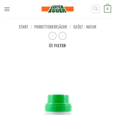
Zum
Inhalt
0
springen
START
/
PARKETTOBERFLÄCHE
/
GEÖLT - NATUR
FILTER