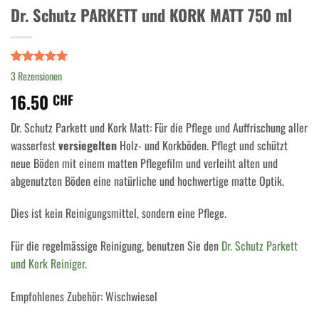
Dr. Schutz PARKETT und KORK MATT 750 ml
Bewertet
3
3
Rezensionen
mit
5.00
16.50
von 5,
CHF
basierend
auf
Dr. Schutz Parkett und Kork Matt: Für die Pflege und Auffrischung aller
Kundenbewertungen
wasserfest
versiegelten
Holz- und Korkböden. Pflegt und schützt
neue Böden mit einem matten Pflegefilm und verleiht alten und
abgenutzten Böden eine natürliche und hochwertige matte Optik.
Dies ist kein Reinigungsmittel, sondern eine Pflege.
Für die regelmässige Reinigung, benutzen Sie den
Dr. Schutz Parkett
und Kork Reiniger
.
Empfohlenes Zubehör: Wischwiesel