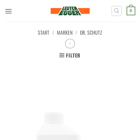
Zum
Inhalt
0
springen
START
/
MARKEN
/
DR. SCHUTZ
FILTER