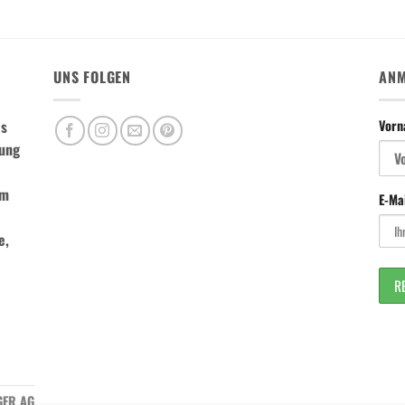
UNS FOLGEN
ANM
es
Vor
tung
m
E-Ma
e,
GER AG