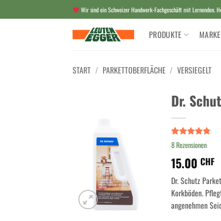
Zum
Wir sind ein Schweizer Handwerk-Fachgeschäft mit Lernenden. Her
Inhalt
springen
PRODUKTE
MARKE
START
/
PARKETTOBERFLÄCHE
/
VERSIEGELT
Dr. Schu
Bewertet
8
8
Rezensionen
mit
4.75
15.00
von 5,
CHF
basierend
auf
Dr. Schutz Parket
Kundenbewert
Korkböden. Pfleg
angenehmen Seide