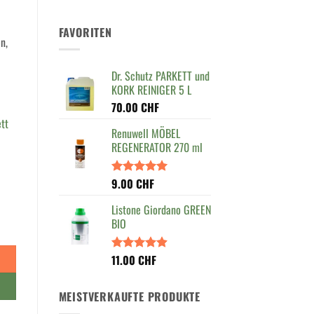
FAVORITEN
n,
Dr. Schutz PARKETT und
KORK REINIGER 5 L
70.00
CHF
tt
Renuwell MÖBEL
REGENERATOR 270 ml
9.00
CHF
Bewertet
mit
5.00
von 5
Listone Giordano GREEN
BIO
11.00
CHF
Bewertet
mit
4.90
von 5
MEISTVERKAUFTE PRODUKTE