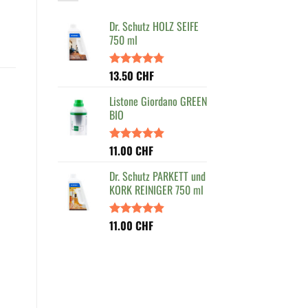
Dr. Schutz HOLZ SEIFE
750 ml
13.50
CHF
Bewertet
mit
4.80
von 5
Listone Giordano GREEN
BIO
11.00
CHF
Bewertet
mit
4.90
von 5
Dr. Schutz PARKETT und
KORK REINIGER 750 ml
11.00
CHF
Bewertet
mit
4.88
von 5