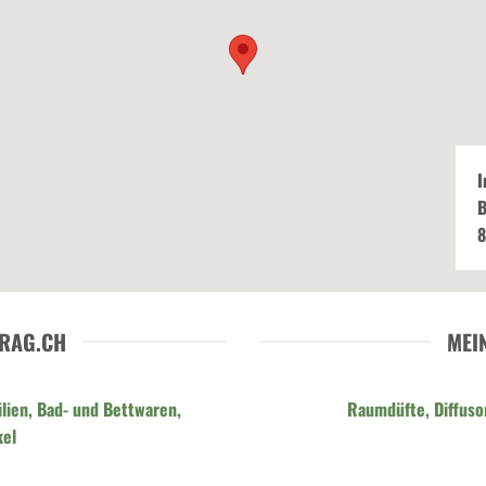
I
B
8
RAG.CH
MEI
lien, Bad- und Bettwaren,
Raumdüfte, Diffusor
kel