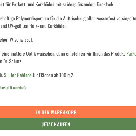
et für Parkett- und Korkböden mit seidenglänzendem Decklack.
shaltige Polymerdispersion für die Auffrischung aller wasserfest versiegelte
 und UV-geölten Holz- und Korkböden.
ehör: Wischwiesel.
er eine mattere Optik wünschen, dann empfehlen wir Ihnen das Produkt
Parke
n Dr. Schutz.
als
5 Liter Gebinde
für Flächen ab 100 m2.
bestellt werden)
ETT und KORK GLANZ 750 ml Menge
IN DEN WARENKORB
JETZT KAUFEN