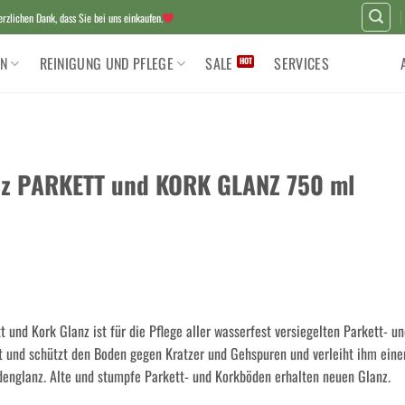
zlichen Dank, dass Sie bei uns einkaufen.
N
REINIGUNG UND PFLEGE
SALE
SERVICES
tz PARKETT und KORK GLANZ 750 ml
t und Kork Glanz ist für die Pflege aller wasserfest versiegelten Parkett- u
ungen
t und schützt den Boden gegen Kratzer und Gehspuren und verleiht ihm eine
nglanz. Alte und stumpfe Parkett- und Korkböden erhalten neuen Glanz.