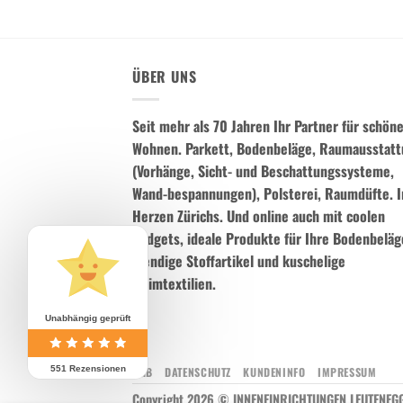
ÜBER UNS
Seit mehr als 70 Jahren Ihr Partner für schön
Wohnen.
Parkett, Bodenbeläge, Raumausstat
(Vorhänge, Sicht- und Beschattungssysteme,
Wand-bespannungen), Polsterei, Raumdüfte.
I
Herzen Zürichs. Und online auch mit coolen
Gadgets, ideale Produkte für Ihre Bodenbeläg
trendige Stoffartikel und kuschelige
Heimtextilien.
Unabhängig geprüft
AGB
DATENSCHUTZ
KUNDENINFO
IMPRESSUM
551 Rezensionen
Copyright 2026 © INNENEINRICHTUNGEN LEUTENEG