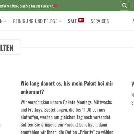
zlichen Dank, dass Sie bei uns einkaufen.
N
REINIGUNG UND PFLEGE
SALE
SERVICES
LTEN
Wie lang dauert es, bis mein Paket bei mir
W
ankommt?
N
Wir verschicken unsere Pakete Montags, Mittwochs
S
und Freitags. Bestellungen, die bis 11.00 bei uns
eintreffen, werden am gleichen Tag noch versendet.
n
Sollten Sie dringend ein Produkt benötigen, dann
empfehlen wir Ihnen, die Option „Priority“ zu wählen