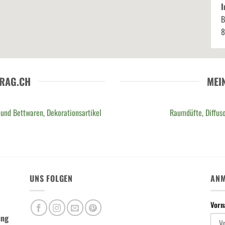
I
B
8
RAG.CH
MEI
 und Bettwaren, Dekorationsartikel
Raumdüfte, Diffuso
UNS FOLGEN
ANM
Vor
ung